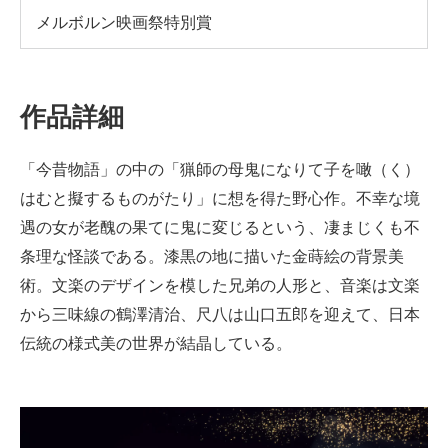
メルボルン映画祭特別賞
作品詳細
「今昔物語」の中の「猟師の母鬼になりて子を噉（く）
はむと擬するものがたり」に想を得た野心作。不幸な境
遇の女が老醜の果てに鬼に変じるという、凄まじくも不
条理な怪談である。漆黒の地に描いた金蒔絵の背景美
術。文楽のデザインを模した兄弟の人形と、音楽は文楽
から三味線の鶴澤清治、尺八は山口五郎を迎えて、日本
伝統の様式美の世界が結晶している。