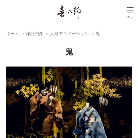
ホーム
>
作品紹介
>
人形アニメーション
>
鬼
鬼